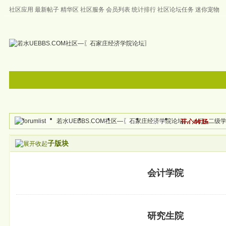
社区应用
最新帖子
精华区
社区服务
会员列表
统计排行
社区论坛任务
迷你宠物
左右分栏
邀请注册
首页
帮助
若水UEBBS.COM社区—〖石家庄经济学院论坛〗
>
口- 二级
首页
论坛
门户
群组
新闻
开心牧场
帖子
子版块
会计学院
研究生院