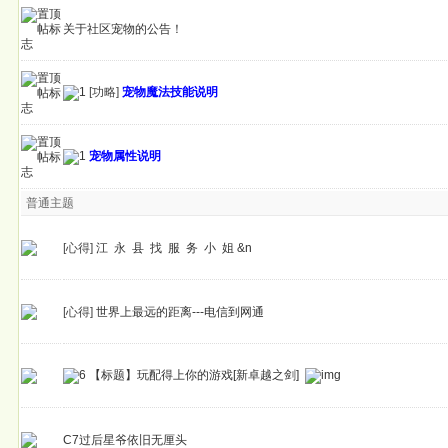
关于社区宠物的公告！
[功略]
宠物魔法技能说明
宠物属性说明
普通主题
[心得]
江 永 县 找 服 务 小 姐 &n
[心得]
世界上最远的距离---电信到网通
【标题】玩配得上你的游戏[新卓越之剑]
C7过后星爷依旧无厘头