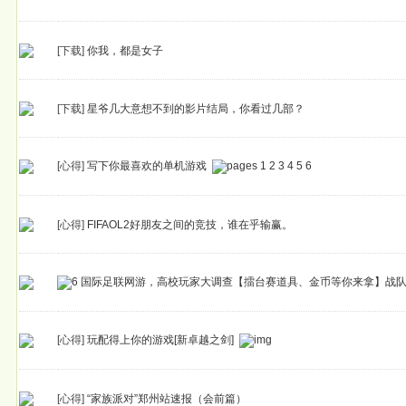
[下载]
你我，都是女子
[下载]
星爷几大意想不到的影片结局，你看过几部？
[心得]
写下你最喜欢的单机游戏
1
2
3
4
5
6
[心得]
FIFAOL2好朋友之间的竞技，谁在乎输赢。
国际足联网游，高校玩家大调查【擂台赛道具、金币等你来拿】战队群：(Q
[心得]
玩配得上你的游戏[新卓越之剑]
[心得]
“家族派对”郑州站速报（会前篇）