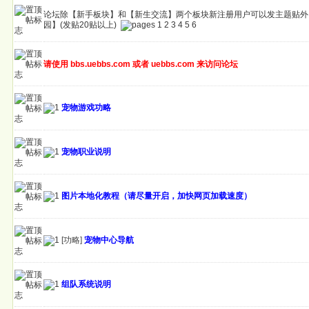
论坛除【新手板块】和【新生交流】两个板块新注册用户可以发主题贴外
园】(发贴20贴以上)
1
2
3
4
5
6
请使用 bbs.uebbs.com 或者 uebbs.com 来访问论坛
宠物游戏功略
宠物职业说明
图片本地化教程（请尽量开启，加快网页加载速度）
[功略]
宠物中心导航
组队系统说明