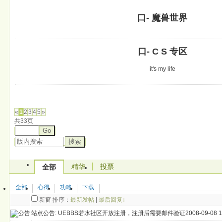
口- 魔兽世界
口- C S 专区
it's my life
发帖
«
1
2
3
4
5
»
共33页
Go
搜索
精华
投票
全部
全部
心得
功略
下载
新窗
排序：
最新发帖
|
最后回复↓
站点公告:
UEBBS若水社区开放注册，注册后需要邮件验证
2008-09-08 1