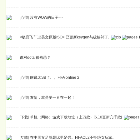
[心得]
没有WOW的日子~~
<极品飞车12英文原版ISO> 已更新keygen与破解补丁.
谁对dota 很熟悉？
[心得]
解说太SB了。。FIFA online 2
[心得]
友情，就是要一直在一起！
[下载]
单机（网络）游戏下载地址（上万款）[6.10更新几千款]
[功略]
在中国女足就是比男足强。FIFAOL2不拒绝女玩家。