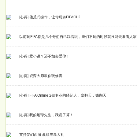
[心得]
傻瓜式操作，让你玩转FIFAOL2
以前玩FIFA都是几个哥们自己踢着玩，哥们不玩的时候就只能去看看人
[心得]
爱小说？还不如去爱你！
[心得]
资深大师教你玩修真
[心得]
FIFA Online 2做专业的经纪人，拿翻天，赚翻天
[心得]
我的足球先生，我说了算！
支持梦幻西游 赢取丰厚大礼