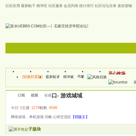
社区应用
最新帖子
精华区
社区服务
会员列表
统计排行
社区论坛任务
迷你宠物
左右分栏
邀请注册
首页
帮助
首页
论坛
门户
群组
新闻
开心牧场
书签
[切换到宽版]
最新帖子
精华区
帖子
口- 游戏城域
订阅
权限
收藏
今日:
0
主题:
1279
帖数:
4596
网络游戏，单机游戏 功略 心得交流区
【招版主】
子版块