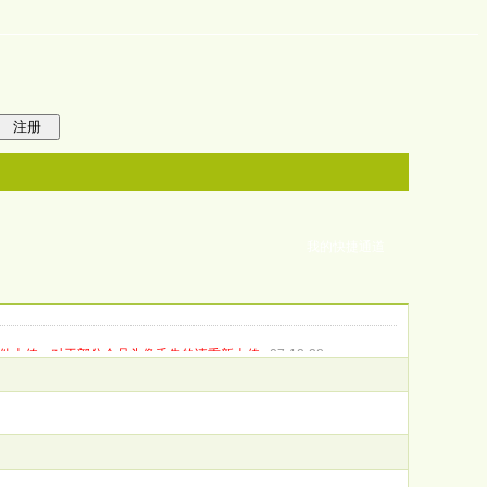
注册
我的快捷通道
件上传，对于部分会员头像丢失的请重新上传
07-12-28
边的朋友！^^
07-04-30
11-05
迎大家加入。
05-11-06