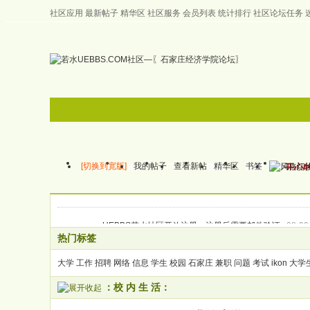
社区应用
最新帖子
精华区
社区服务
会员列表
统计排行
社区论坛任务
左右分栏
邀请注册
首页
帮助
[切换到宽版]
我的帖子
查看新帖
精华区
书签
首页
论坛
门户
群组
新闻
开心
UEBBS若水社区开放注册，注册后需要邮件验证
08-09
热门标签
网站已经进行更新，加入更多人性化操作
07-11-24
“桃李满天下 师恩似海深”若水UEBBS社区祝您教师节快
大学
工作
招聘
关于部分会员使用博客系统无法登陆的解决办法
网络
信息
学生
校园
石家庄
兼职
问题
考试
ikon
07-02-
大学
与UEBBS.NET携手共进 做一个自由的 平等的 和谐的 
：校 内 生 活：
如果你对论坛有意见请告诉我们，如果你觉得论坛好请告