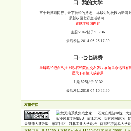
口- 我的大学
五十栽风雨同行，录下曾经的足迹。 本版讨论校园内新闻.
最新校园七彩生活动向...
谢绝非校园内容
主题:2042
帖子:11736
最后发帖:2014-06-25 17:30
口- 七七鹊桥
挂牌咯^^把自己挂上吧!石经院的交友版块 在这里永远只有
愿天下有情人成眷属
主题:625
帖子:3132
最后发帖:2019-04-10 22:20
友情链接
石家庄经济学院
大
长沙民政学院BBS
清江之水
安财民间论坛
天津师大新呼吸
家家社区
河北工业大学论坛
首都经济贸易大学
在线用户
- 共 11269 人在线,0 位会员,11269 位访客,最多 20001 人发生在