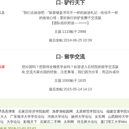
口- 驴行天下
以及
“我们去旅游吧···”敲着键盘书写不一样的旅游札记···给你不一样
的旅游心情：爱好旅行的驴友圈子交流版
【团队组织郊游---->>>>】
主题:1133
帖子:2998
最后发帖:2014-06-25 10:39
口- 留学交流
温馨
想出国吗？想获得全额奖学金吗？欢迎进入石经院的留学交流版
块,交流大家出国的经验，注意事项，我们因为分享，而迈向成功
主题:1000
帖子:1635
最后发帖:2015-05-14 14:13
梦高高博客
石家庄经济学院贴吧
渔梦湖校园网
太原师范学院论坛
福建交通学院
矿大人
广东海洋大学学生论坛
河南大学论坛
扬州大学论坛
女生网
山西财经大学
论坛
大学论坛
影视天下
石家庄二手网
太和网
河北师大论坛
厦门理工大学bbs
 2018-11-01 02:42