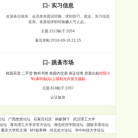
口- 实习信息
欢迎各位校友、会员发布面试经验，求职技巧。就业、实习信息
发布。发原创求职经验赚人气人品。
主题:1513
帖子:3554
最后发帖:2018-09-16 21:15
口- 跳蚤市场
校园买卖 二手货 教科书类 校园内交易 保证信誉 房屋出租
经院小
学(满30贴)以上级别允许发主题贴
主题:818
帖子:2357
认证版块
论坛
广西悠悠论坛
石家庄社区
蚂蚁脚下
武汉理工大学
论坛
青岛理工大学非官方论坛
湖北经济学院论坛
国际关系论坛
重庆大学民主湖
MY租界网
河北农大论坛
华中科技大学论坛