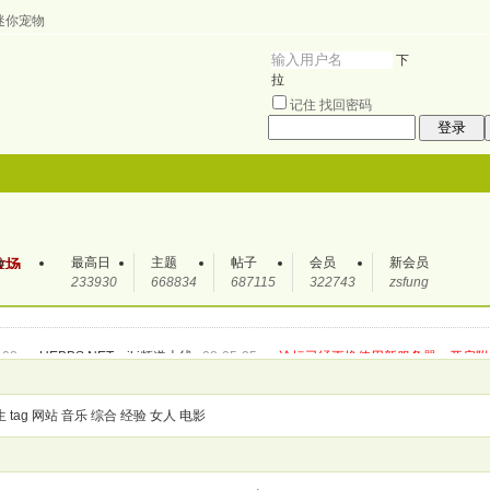
迷你宠物
下
拉
记住
找回密码
登录
搜索
最高日
主题
帖子
会员
新会员
牧场
233930
668834
687115
322743
zsfung
帖子
热搜：
-08
UEBBS.NET wiki频道上线
08-05-25
论坛已经更换使用新服务器，开启附
若水UEBBS祝全坛会员以及访客：中秋佳节 合家欢乐！若水与您永相伴
07-09-24
乐！！！
07-09-06
如果您对论坛有建议请告诉我们，如果您觉得论坛好请告诉你身
08
生
tag
网站
寒假到来 陆续返乡 祝大家一路顺风 新年快乐^^寒假我们UEBBS不见不散
音乐
综合
经验
女人
电影
06-
友爱的 分享的网上家园^^
06-03-28
一个社区 一群年轻人 一个理想
05-12-24
诉你身边的朋友
05-12-11
群号：1185437 750557 4929878 16477600欢