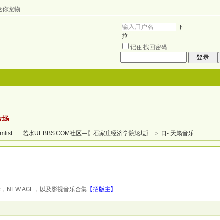
迷你宠物
下
拉
记住
找回密码
登录
搜索
牧场
帖子
热搜：
若水UEBBS.COM社区—〖石家庄经济学院论坛〗
>
口- 天籁音乐
NEW AGE，以及影视音乐合集
【招版主】