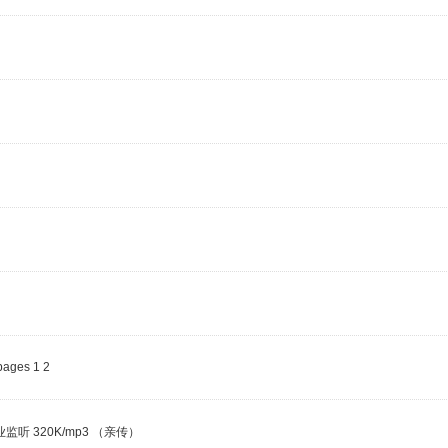
1
2
 320K/mp3 （亲传）