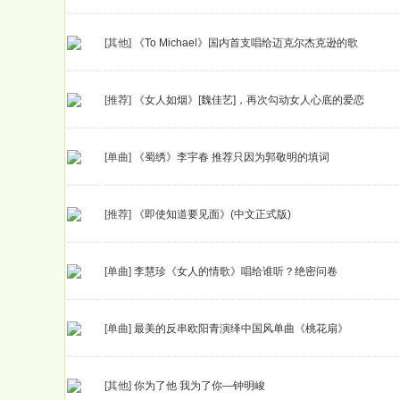
[其他]
《To Michael》国内首支唱给迈克尔杰克逊的歌
[推荐]
《女人如烟》[魏佳艺]，再次勾动女人心底的爱恋
[单曲]
《蜀绣》李宇春 推荐只因为郭敬明的填词
[推荐]
《即使知道要见面》(中文正式版)
[单曲]
李慧珍《女人的情歌》唱给谁听？绝密问卷
[单曲]
最美的反串欧阳青演绎中国风单曲《桃花扇》
[其他]
你为了他 我为了你—钟明峻