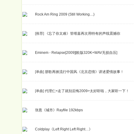
Rock Am Ring 2009 (Still Working....)
[推荐]
《忘了你太难》管维嘉再次用特有的声线震撼你
Eminem - Relapse[2009][欧版320K+WAV无损自压]
[单曲]
朋歌再掀流行中国风《北京恋情》讲述爱情故事！
[单曲]
代理仁<走了就别后悔2009>太好听啦，大家听一下！
张悬《城市》Rayfile 192kbps
Coldplay《Left Right Left Right…》