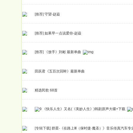
[推荐]
守望-赵焱
[推荐]
如果早一点说爱你-赵焱
[推荐]
《放手》刘彬 最新单曲
田跃君《五百次回眸》最新单曲
精选民歌 68首
《快乐人生》又名(《美妙人生》)韩剧原声大碟+下载
[专辑下载]
群星-《在路上Ⅲ（保时捷·魔圣）》音乐传真汽车专业监听