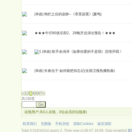
[单曲]
绚烂之后的寂静--《享受寂寞》[夏鸣]
★★★牛仔80俱乐部2。28晚开业演出预告！★★★
[单曲]
歌手余润泽《如果你爱的不是我》悲情开唱！
[单曲]
长春虫子-如何能把你忘记(全国卫视热播歌曲)
发帖
«
1
2
3
4
5
6
7
»
共130页
Go
在线用户:共0人在线，0位会员(0位隐身)
联系我们
无图版
手机浏览
清除Cookies
返回顶部
Total 0.016342(s) query 2, Time now is:08-07 16:08, Gzip enabled
冀