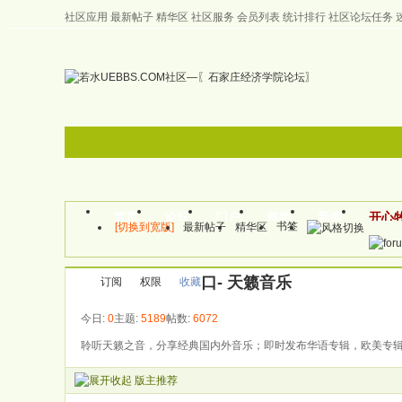
社区应用
最新帖子
精华区
社区服务
会员列表
统计排行
社区论坛任务
左右分栏
邀请注册
首页
帮助
首页
论坛
门户
群组
新闻
开心
书签
[切换到宽版]
最新帖子
精华区
口- 天籁音乐
订阅
权限
收藏
今日:
0
主题:
5189
帖数:
6072
聆听天籁之音，分享经典国内外音乐；即时发布华语专辑，欧美专辑，
版主推荐