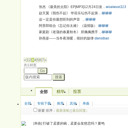
张杰 《最美的太阳》EP[MP3]12月24日发 ..
woaiwuxi113
赵天翼《我伤不起》 华语乐坛伤不起第 ..
咻咻咻
这一定是你最想听到的声音 ..
咻咻咻
阿里郎组合《忘记你太难》（温情版）
咻咻咻
家庭剧《老蒲的春夏秋冬》 郑佩佩携手 ..
咻咻咻
孙燕姿——当冬夜渐暖，很好的旋律
dansibao
发帖
«
1
2
3
4
5
6
7
»
共130页
Go
搜索
精华
投票
全部
全部
专辑下载
推荐
其他
单曲
新窗
排序：
最新发帖
|
最后回复↓
[单曲]
打破了孟婆的碗，孟婆会发慈悲吗？夏鸣