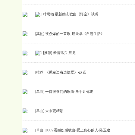
叶坳栖 最新励志歌曲《悟空》试听
[其他]
被点爆的一首歌-邢天卓《自游生活》
[推荐]
爱情逃兵 麒龙
[推荐]
《睡左边右边给爱》-赵焱
[单曲]
一首很爷们的歌曲-放手让你走
[单曲]
未来更精彩
[单曲]
2009震撼伤感歌曲-爱上负心的人-陈玉建