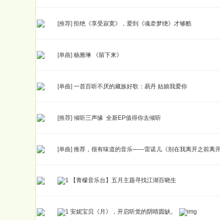
[推荐]
拒绝《享受寂寞》，爱到《魂牵梦绕》才够酷
[单曲]
杨雅琳 《留下来》
[单曲]
一首百听不厌的藏族好歌：易丹 姑娘我爱你
[推荐]
倾听三声缘 全新EP值得你去倾听
[单曲]
推荐，很有味道的音乐——雷诺儿《别在我离开之前离
【青檬音乐台】五月主题寻找江湖百晓生
安妮宝贝《月》，开启听觉的阴晴圆缺。