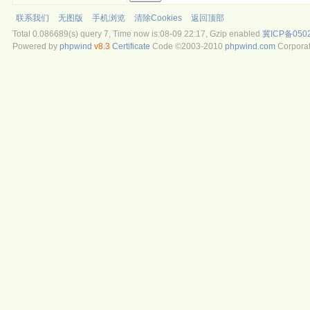
联系我们
无图版
手机浏览
清除Cookies
返回顶部
Total 0.086689(s) query 7, Time now is:08-09 22:17, Gzip enabled
冀ICP备050
Powered by
phpwind
v8.3
Certificate
Code ©2003-2010
phpwind.com
Corporat