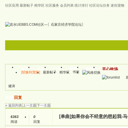
社区应用
最新帖子
精华区
社区服务
会员列表
统计排行
社区论坛任务
迷你宠物
左右分栏
邀请注册
首页
帮助
首页
论坛
门户
群组
新闻
开心牧场
书签
[切换到宽版]
最新帖子
精华区
帖子
健涛
发帖
回复
« 返回列表
上一主题
下一主题
[单曲]
如果你会不经意的想起我-马
6363
0
阅读
回复