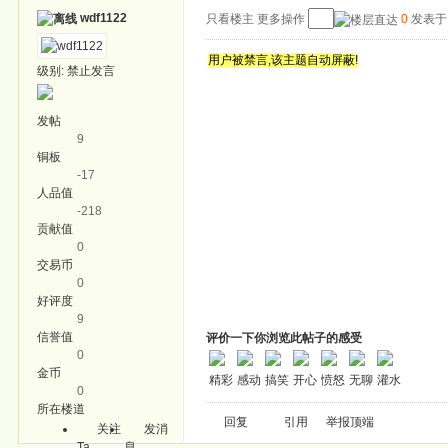
wdf1122
只看楼主
更多操作
0
发表于: 
用户被禁言,该主题自动屏蔽!
级别:
禁止发言
发帖
9
铜板
-17
人品值
-218
贡献值
0
交易币
0
好评度
9
信誉值
评价一下你浏览此帖子的感受
0
金币
精彩
感动
搞笑
开心
愤怒
无聊
灌水
0
所在楼道
回复
引用
举报
顶端
关注
发消
Ta
息